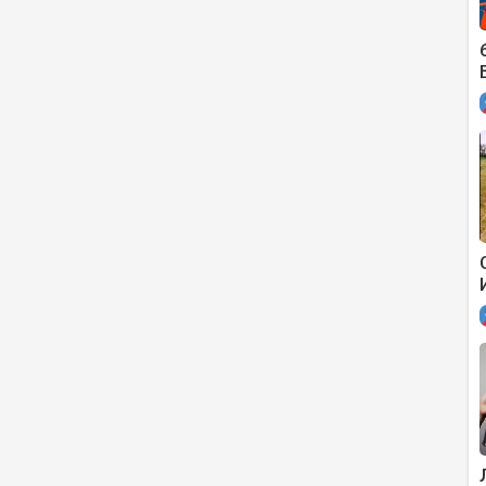
m/watch?v=qaQxw09SEbs
ube.com/watch?v=jomDtHYJqs8
tube.com/watch?v=MAyYXF0rRpQ
MoRu4S8io
/watch?v=FIQmGdOOExc