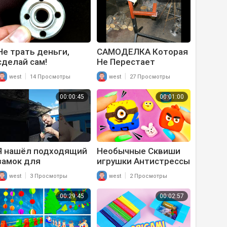
работы!
Не трать деньги,
САМОДЕЛКА Которая
сделай сам!
Не Перестает
Самоделки которые
Удивлять! Крутая
|
|
west
14 Просмотры
west
27 Просмотры
реально выручают!!!
Идея Для Самоделки
00:00:45
00:01:00
Я нашёл подходящий
Необычные Сквиши
замок для
игрушки Антистрессы
самоделки. #авто
своими руками Diy
|
|
west
3 Просмотры
west
2 Просмотры
#луаз #своимируками
Squishies toys Тик ток
#Shorts
00:29:45
00:02:57