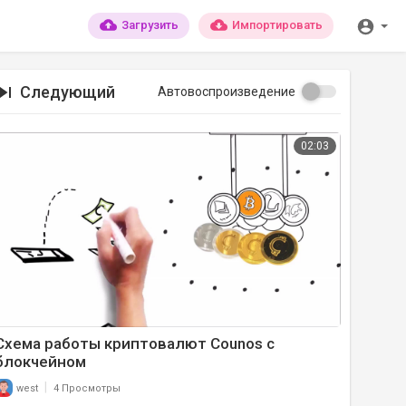
Загрузить
Импортировать
Следующий
Автовоспроизведение
02:03
Схема работы криптовалют Counos с
блокчейном
|
west
4 Просмотры