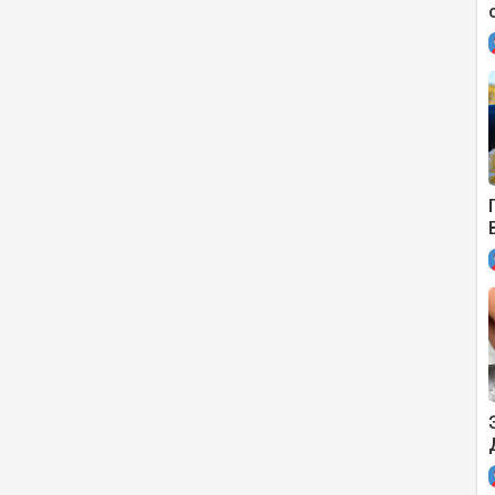
=RNa0O0L4Z1g
be.com/watch?v=OYInNQmjNK8
укастых мастеров Youtube. Любую самоделку из тех, которые
и.
и руками эти интересные самоделки.
е ролики авторов самоделок.
ь #чтосделать #обзор
=