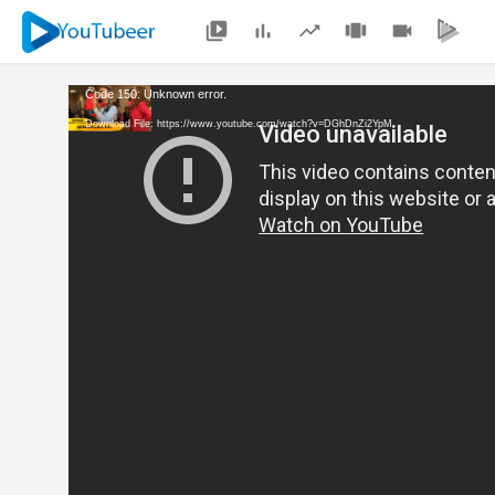
Code 150: Unknown error.
Download File: https://www.youtube.com/watch?v=DGhDnZi2YpM