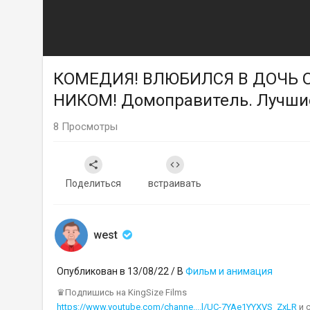
КОМЕДИЯ! ВЛЮБИЛСЯ В ДОЧЬ 
НИКОМ! Домоправитель. Лучш
8
Просмотры
Поделиться
встраивать
west
Опубликован в 13/08/22 / В
Фильм и анимация
♛Подпишись на KingSize Films
https://www.youtube.com/channe....l/UC-7YAe1YYXVS_ZxLR
и 