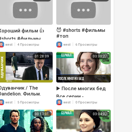
Filmegator
😈 #shorts #фильмы
Хороший фильм 👍
#топ
#shorts #фильмы
#топ
|
|
west
4 Просмотры
west
6 Просмотры
01:28:09
03:00:27
Одуванчик / The
▶️ После многих бед
Dandelion. Фильм.
Все серии -
StarMedia. Фильмы о
Мелодрама | Фильмы
|
|
west
5 Просмотры
west
0 Просмотры
Любви. Мелодрама
и сериалы - Русские
мелодрамы
00:10:01
03:04:02