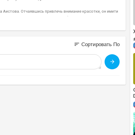
а Аистова. Отчаявшись привлечь внимание красотки, он имити
Аистовых, Леша понимает, что влюбился в дочь олигарха, кото
ной «войны» с давним конкурентом. Чтобы замять дело о наезд
sort
Сортировать По
ванов и др.