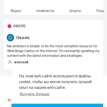
Видео
плейлисты
Шорты
Понра
ОКОЛО
Около
My ambition is simple: to be the most complete resource for
Wink Bingo Casino on the internet. I'm constantly updating my
content with the latest information and strategies.
женский
На этом веб-сайте используются файлы
cookie, чтобы вы могли получить лучший
Copyright © 2026 YouTubeer. Все права защищены.
опыт на нашем веб-сайте.
Выучить больше
Политика возврата
Часто задаваемые вопросы
Условия эксплуатации
политика конфиденциальности
О нас
Свяжитесь с нами
язык